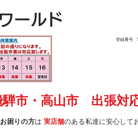
富山本店
ワールド
富山市黒瀬496-
TEL 076-494-826
登録番号 T9
飛騨市・高山市 出張対
お困りの方
は
実店舗
のある私達に安心して
店舗・合鍵
料金
Blog
お問合せ