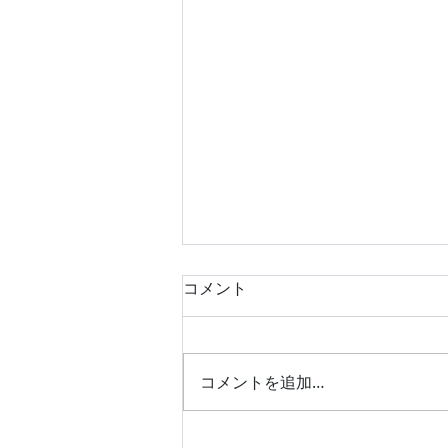
コメント
コメントを追加…
新日軽 エアパス 勝手口ド