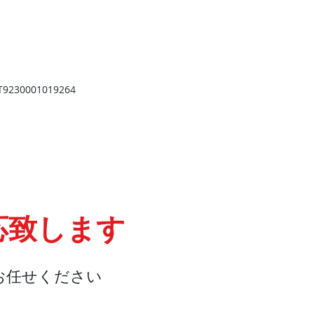
​
高岡店
高岡市野村724
野村第一ビル103
2
TEL 0766-73-2469
9
230001019264
応致します
お任せください
会社概要
『よくある質問』