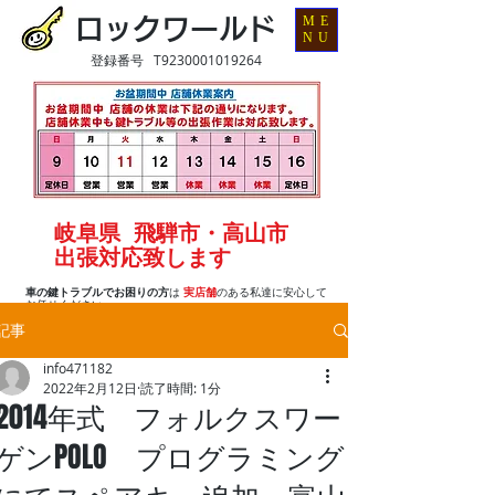
ME
ロックワールド
NU
登録番号 T9230001019264
岐阜県 飛騨市・高山市
出張対応致します
車の鍵トラブルでお困りの方
は
実店舗
のある私達に安心して
お任せください
記事
info471182
2022年2月12日
読了時間: 1分
2014年式 フォルクスワー
ゲンPOLO プログラミング