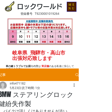
ME
ロックワールド
NU
登録番号 T9230001019264
岐阜県 飛騨市・高山市
出張対応致します
車の鍵トラブルでお困りの方
は
実店舗
のある私達に安心して
お任せください
記事
info471182
5月23日
読了時間: 1分
BMW ステアリングロック
鍵紛失作製
バイクは詳しくはありませんが古い