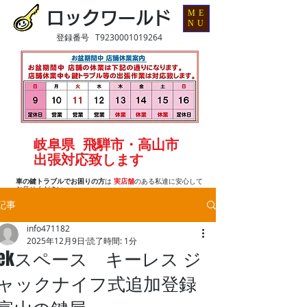
ME
ロックワールド
NU
登録番号 T9230001019264
岐阜県 飛騨市・高山市
出張対応致します
車の鍵トラブルでお困りの方
は
実店舗
のある私達に安心して
お任せください
記事
info471182
2025年12月9日
読了時間: 1分
ekスペース キーレス ジ
ャックナイフ式追加登録