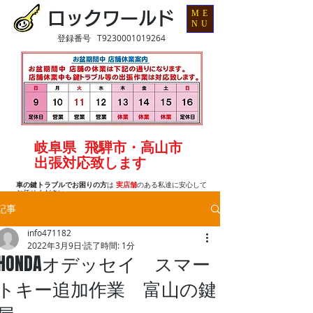
ME
ロックワールド
NU
登録番号 T9230001019264
岐阜県 飛騨市・高山市
出張対応致します
車の鍵トラブルでお困りの方
は
実店舗
のある私達に安心して
お任せください
記事
info471182
2022年3月9日
読了時間: 1分
HONDAオデッセイ スマー
トキー追加作業 富山の鍵