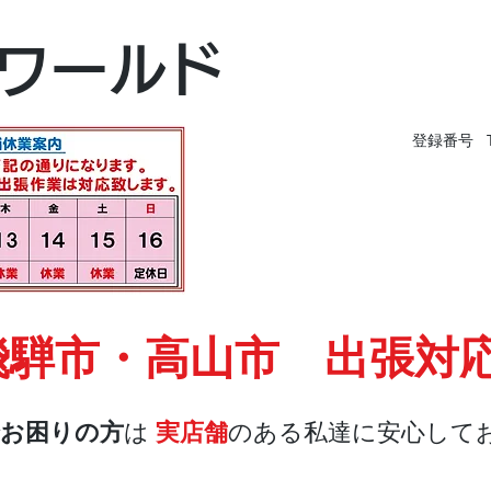
富山本店
ワールド
富山市黒瀬496-
TEL 076-494-826
登録番号 T9
飛騨市・高山市 出張対
お困りの方
は
実店舗
のある私達に安心して
店舗・合鍵
料金
Blog
お問合せ