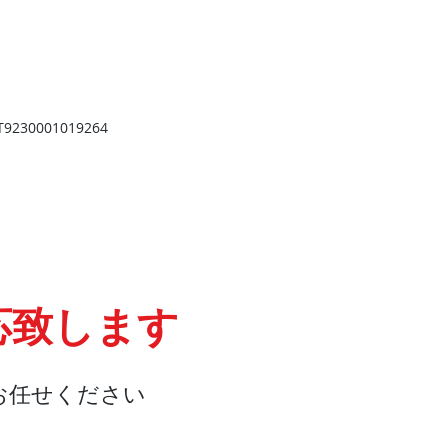
​
高岡店
高岡市野村724
野村第一ビル103
2
TEL 0766-73-2469
9
230001019264
応致します
お任せください
会社概要
『よくある質問』