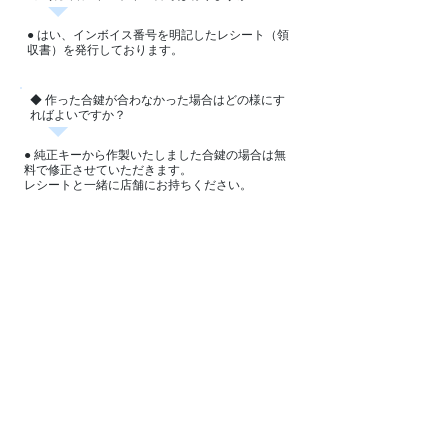
● はい、インボイス番号を明記したレシート（領
収書）を発行しております。
◆ 作った
合鍵が合わなかった場合はどの様にす
ればよいですか？
● 純正キーから作製いたしました合鍵の場合は無
料で修正させていただきます。
レシートと一緒に店舗にお持ちください。
◆ 他県で使う合鍵（スペアキー）は作れます
か？
● アフターフォローが出来かねますので、お受け
しておりません。​