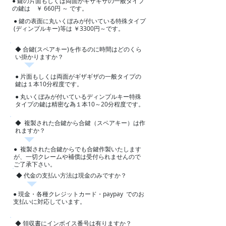
​●
鍵の片面もしくは両面がギザギザの一般タイプ
の鍵は ￥ 660円 ～ です。
​●​
鍵の表面に丸いくぼみが付いている特殊タイプ
(ディンプルキー)等は ￥3300円～です。
◆ 合鍵(スペアキー)を作るのに時間はどのくら
い掛かりますか
？
● ​
片面もしくは両面がギザギザの一般タイプの
鍵は１本10分程度です。
​● ​
丸いくぼみが付いているディンプルキー特殊
タイプの鍵は精密な為１本10～20分程度です。
◆ 複製された合鍵から合鍵（スペアキー）は作
れますか？
● 複製された合鍵からでも合鍵作製いたします
が、一切クレームや補償は受付られませんので​
ご了承下さい。
◆
代金の支払い方法は現金のみですか？
● 現金・各種クレジットカード・paypay でのお
支払いに対応しています。
◆
領収書にインボイス番号は有りますか？