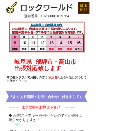
ME
ロックワールド
NU
登録番号 T9230001019264
岐阜県 飛騨市・高山市
出張対応致します
車の鍵トラブルでお困りの方
は
実店舗
のある私達に安心して
お任せください
​『よくある質問・お問い合わせに付きまして』
ーーー まずは鍵をお見せ下さい！ ーーー
◆ 合鍵(スペアキー)を作りたいのですが値段は
幾らかかりますか？