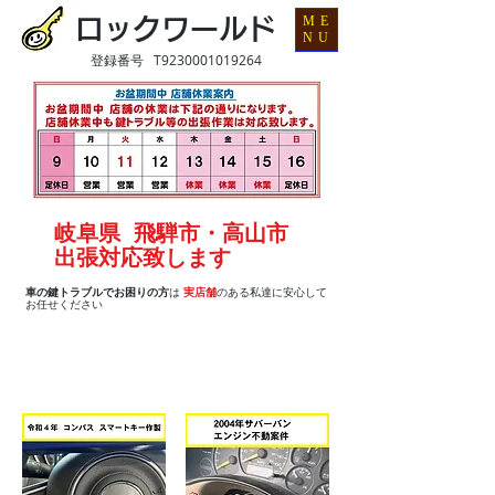
ME
ロックワールド
NU
登録番号 T9230001019264
岐阜県 飛騨市・高山市
出張対応致します
車の鍵トラブルでお困りの方
は
実店舗
のある私達に安心して
お任せください
輸入車の作業事例です
​画像をタップするとblogが見れます！