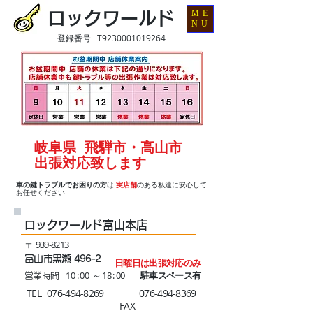
ME
ロックワールド
NU
登録番号 T9230001019264
岐阜県 飛騨市・高山市
出張対応致します
車の鍵トラブルでお困りの方
は
実店舗
のある私達に安心して
お任せください
ロックワールド富山本店
​〒
939-8213
富山市黒瀬 496-2
日曜日は出張対応のみ
10 : 00 ～ 18 : 00
駐車スペース有
営業時間
​TEL
076-494-8269​
076-494-8369
FAX