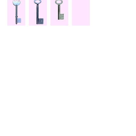
​合鍵作製よくある質問は
​こちらをご覧ください
正 確 ・ 迅 速
コンピューターマシーンを導入
豊富な種類（約10000）・在庫の中から迅速に選
び出し正確にカットいたします。
通常のKeyの複製であれば数分でOK！